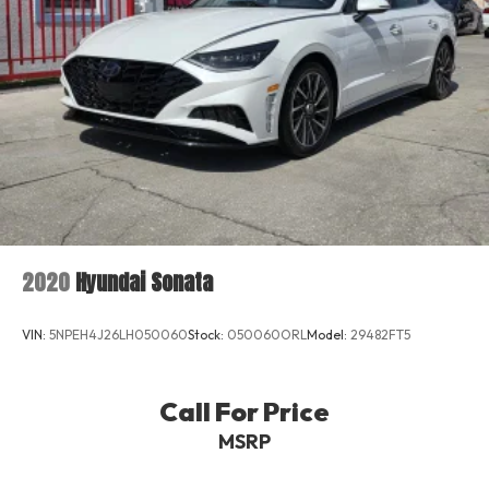
2020
Hyundai Sonata
VIN:
5NPEH4J26LH050060
Stock:
050060ORL
Model:
29482FT5
Call For Price
MSRP