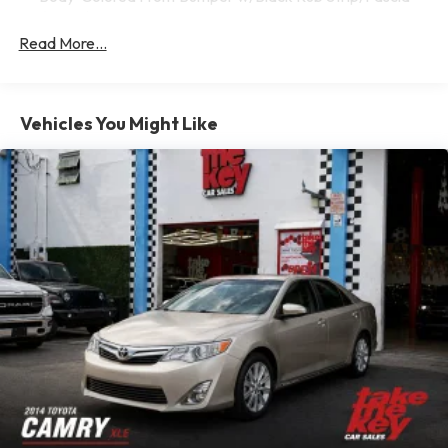
Accent
Read More...
Body-Colored Power Heated Side Mirrors w/Manual
Folding and Turn Signal Indicator
Body-Colored Rear Bumper
Chrome Side Windows Trim and Black Front Windshield
Vehicles You Might Like
Trim
Compact Spare Tire Mounted Inside Under Cargo
Fixed Rear Window w/Defroster
Galvanized Steel/Aluminum Panels
Headlights-Automatic Highbeams
LED Brakelights
Light Tinted Glass
Lip Spoiler
Rocker Panel Extensions
Steel Spare Wheel
Tires: P235/45R18 AS
Trunk Rear Cargo Access