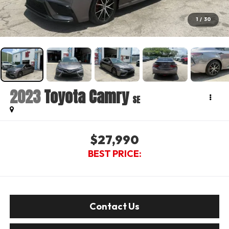
1
/
30
2023
Toyota Camry
SE
$27,990
BEST PRICE:
Contact Us