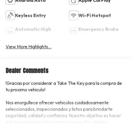
Keyless Entry
Wi-Fi Hotspot
Automatic High
Emergency Brake
Beams
Assist
View More Highlights...
Dealer Comments
!Gracias por considerar a Take The Key para la compra de
tu proximo vehiculo!
Nos enorgullece ofrecer vehiculos cuidadosamente
seleccionados, inspeccionados y listos para brindarte
seguridad, calidad y confianza. Nuestro objetivo es hacer
que tu experiencia de compra sea sencilla, rapida y
transparente.