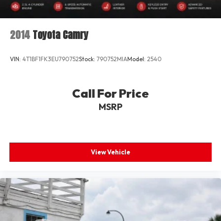
Variable Intermittent Wipers
Wheels w/Machined w/Painted Accents Accents
2014
Toyota Camry
Wheels: 8.0J x 18" Alloy
VIN:
4T1BF1FK3EU790752
Stock:
790752MIA
Model:
2540
Call For Price
MSRP
View Vehicle