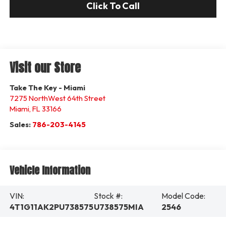
Click To Call
Visit our Store
Take The Key - Miami
7275 NorthWest 64th Street
Miami
,
FL
33166
Sales:
786-203-4145
Vehicle Information
VIN:
Stock #:
Model Code:
4T1G11AK2PU738575
U738575MIA
2546