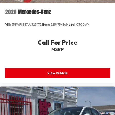
2020
Mercedes-Benz
VIN:
55SWF8EB7LU325475
Stock:
325475MIA
Model:
C300W4
Call For Price
MSRP
View Vehicle