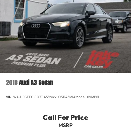
2018
Audi A3 Sedan
VIN:
WAUJ8GFF0J1031145
Stock:
031145MIA
Model:
8VMB8L
Call For Price
MSRP