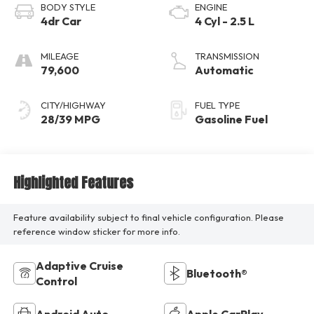
BODY STYLE
ENGINE
4dr Car
4 Cyl - 2.5 L
MILEAGE
TRANSMISSION
79,600
Automatic
CITY/HIGHWAY
FUEL TYPE
28/39 MPG
Gasoline Fuel
Highlighted Features
Feature availability subject to final vehicle configuration. Please
reference window sticker for more info.
Adaptive Cruise
Bluetooth®
Control
Android Auto
Apple CarPlay